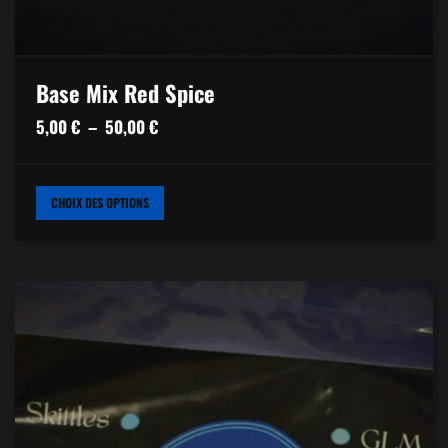
Base Mix Red Spice
Plage
5,00
€
–
50,00
€
de
prix :
CE
CHOIX DES OPTIONS
PRODUIT
5,00 €
A
PLUSIEURS
à
VARIATIONS.
LES
50,00 €
OPTIONS
PEUVENT
ÊTRE
CHOISIES
SUR
LA
PAGE
DU
PRODUIT