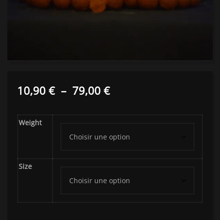
Plage
10,90
€
–
79,00
€
de
Weight
prix :
10,90 €
à
Size
79,00 €