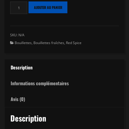
quantité
AJOUTER AU PANIER
de
Bouillettes
Fraîches
Red
SKU:
N/A
Spice
Bouillettes
,
Bouillettes fraîches
,
Red Spice
Description
Informations complémentaires
Avis (0)
Description