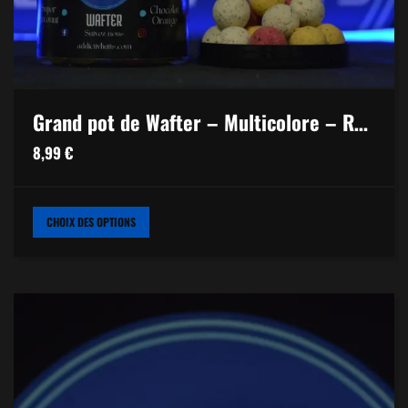
Grand pot de Wafter – Multicolore – Red Spice
8,99
€
CE
CHOIX DES OPTIONS
PRODUIT
A
PLUSIEURS
VARIATIONS.
LES
OPTIONS
PEUVENT
ÊTRE
CHOISIES
SUR
LA
PAGE
DU
PRODUIT