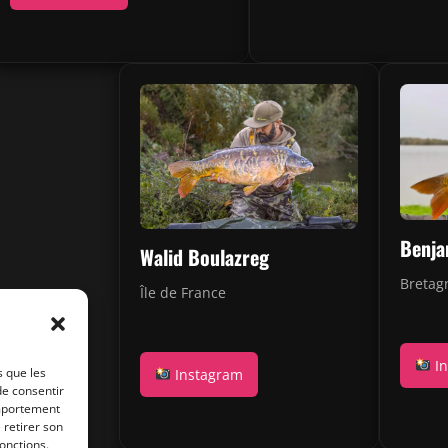
Benja
Walid Boulazreg
Bretag
Île de France
In
s que les
Instagram
de consentir
omportement
 retirer son
onctions.