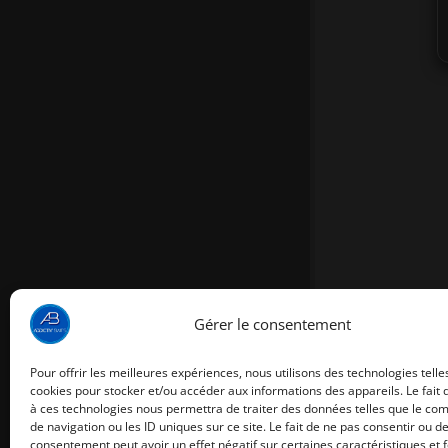
Gérer le consentement
Pour offrir les meilleures expériences, nous utilisons des technologies telle
cookies pour stocker et/ou accéder aux informations des appareils. Le fait 
à ces technologies nous permettra de traiter des données telles que le c
de navigation ou les ID uniques sur ce site. Le fait de ne pas consentir ou de
consentement peut avoir un effet négatif sur certaines caractéristiques et f