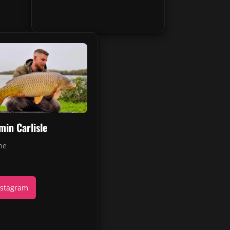
min Carlisle
ne
stagram