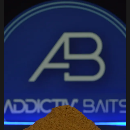
ÊTRE
CHOISIES
SUR
LA
PAGE
DU
PRODUIT