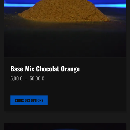
Base Mix Chocolat Orange
Plage
5,00
€
–
50,00
€
de
prix :
CE
CHOIX DES OPTIONS
PRODUIT
5,00 €
A
PLUSIEURS
à
VARIATIONS.
LES
50,00 €
OPTIONS
PEUVENT