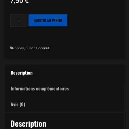
7,50
€
quantité
AJOUTER AU PANIER
de
Spray
Hookbaits
Super
Spray
,
Super Coconut
Coconut
-
50ml
Description
Informations complémentaires
Avis (0)
Description