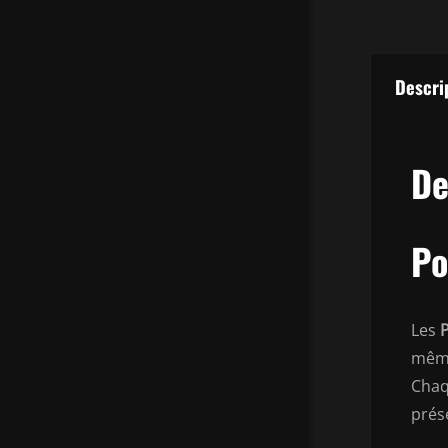
Descri
De
Po
Les
même
Chaq
prés