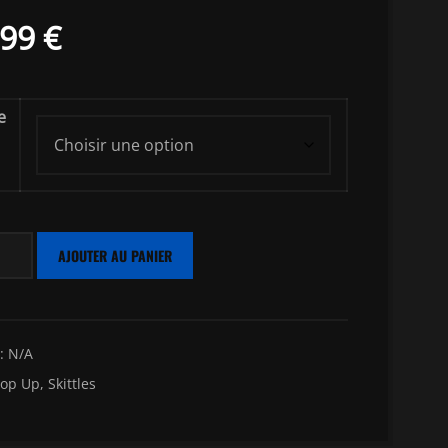
,99
€
e
ntité
AJOUTER AU PANIER
and
:
N/A
p
op Up
,
Skittles
ticolore