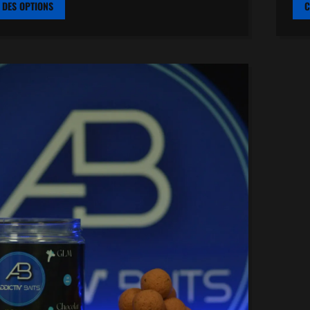
 DES OPTIONS
C
PRODUIT
A
PLUSIEURS
VARIATIONS.
LES
OPTIONS
PEUVENT
ÊTRE
CHOISIES
SUR
LA
PAGE
DU
PRODUIT