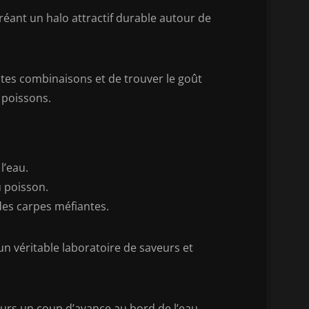
éant un halo attractif durable autour de
ntes combinaisons et de trouver le goût
 poissons.
l’eau.
u poisson.
es carpes méfiantes.
n véritable laboratoire de saveurs et
ours un coup d’avance au bord de l’eau.