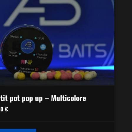
tit pot pop up – Multicolore
00
€
CE