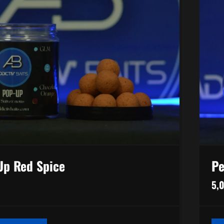
Up Red Spice
Pe
5,
CE