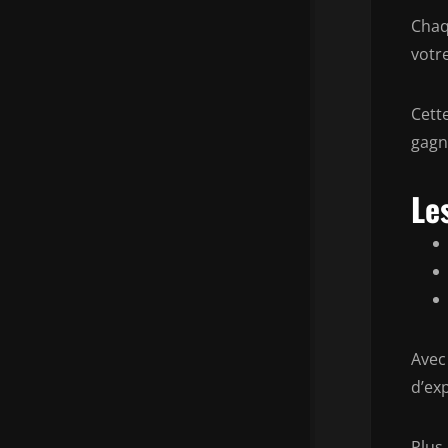
Chaq
votr
Cett
gagn
Le
Avec
d’ex
Plus