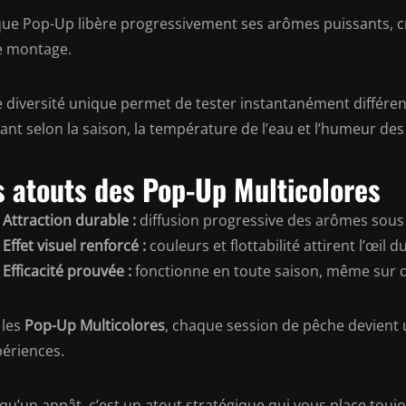
ue Pop-Up libère progressivement ses arômes puissants, cr
e montage.
e diversité unique permet de tester instantanément différe
ant selon la saison, la température de l’eau et l’humeur des
s atouts des Pop-Up Multicolores
Attraction durable :
diffusion progressive des arômes sous 
Effet visuel renforcé :
couleurs et flottabilité attirent l’œil d
Efficacité prouvée :
fonctionne en toute saison, même sur d
 les
Pop-Up Multicolores
, chaque session de pêche devient u
périences.
 qu’un appât, c’est un atout stratégique qui vous place touj