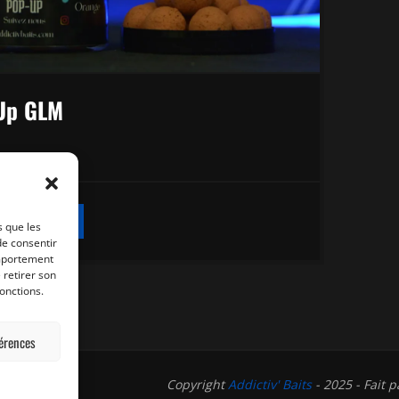
Up GLM
CE
 DES OPTIONS
PRODUIT
s que les
A
de consentir
PLUSIEURS
omportement
VARIATIONS.
 retirer son
LES
onctions.
OPTIONS
PEUVENT
ÊTRE
férences
CHOISIES
SUR
LA
Copyright
Addictiv' Baits
- 2025 - Fait 
PAGE