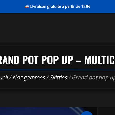
Livraison gratuite à partir de 129€
RAND POT POP UP – MULTIC
ueil
/
Nos gammes
/
Skittles
/ Grand pot pop up 