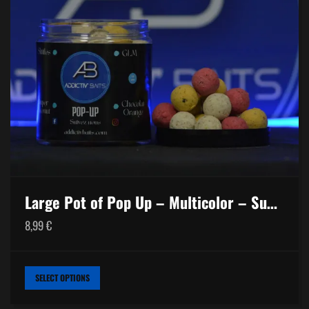
Large Pot of Pop Up – Multicolor – Super Coconut
8,99
€
THIS
SELECT OPTIONS
PRODUCT
HAS
MULTIPLE