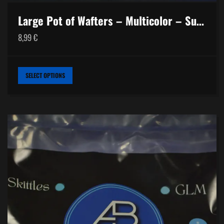
Large Pot of Wafters – Multicolor – Super Coconut
8,99
€
THIS
SELECT OPTIONS
PRODUCT
HAS
MULTIPLE
VARIANTS.
THE
OPTIONS
MAY
BE
CHOSEN
ON
THE
PRODUCT
PAGE