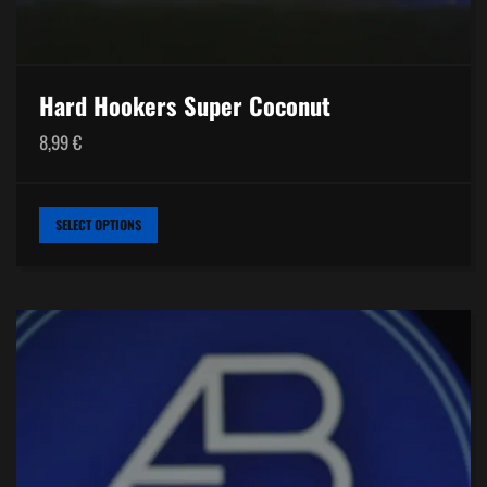
Hard Hookers Super Coconut
8,99
€
THIS
SELECT OPTIONS
PRODUCT
HAS
MULTIPLE
VARIANTS.
THE
OPTIONS
MAY
BE
CHOSEN
ON
THE
PRODUCT
PAGE