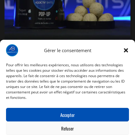
Gérer le consentement
Pop Up Super Coconut
Pour offrir les meilleures expériences, nous utilisons des technologies
8,99
€
telles que les cookies pour stocker et/ou accéder aux informations des
appareils. Le fait de consentir à ces technologies nous permettra de
traiter des données telles que le comportement de navigation ou les ID
uniques sur ce site. Le fait de ne pas consentir ou de retirer son
THIS
SELECT OPTIONS
consentement peut avoir un effet négatif sur certaines caractéristiques
PRODUCT
et fonctions.
HAS
MULTIPLE
VARIANTS.
THE
Accepter
OPTIONS
MAY
BE
1
2
Refuser
CHOSEN
ON