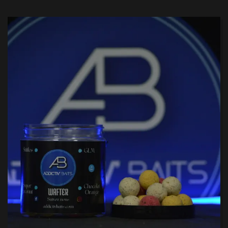
VARIANTS.
THE
OPTIONS
MAY
BE
CHOSEN
ON
THE
PRODUCT
PAGE